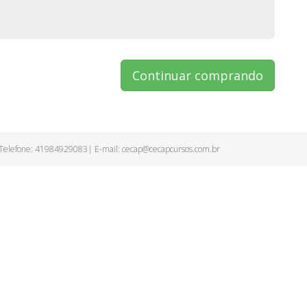
Continuar comprando
- Telefone: 41984929083| E-mail:
cecap@cecapcursos.com.br