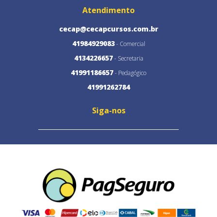
Atendimento
cecap@cecapcursos.com.br
41984929083
- Comercial
4134226657
- Secretaria
41991186657
- Pedagógico
41991262784
Siga-nos