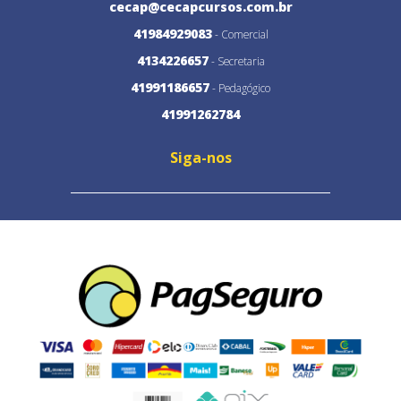
cecap@cecapcursos.com.br
41984929083
- Comercial
4134226657
- Secretaria
41991186657
- Pedagógico
41991262784
Siga-nos